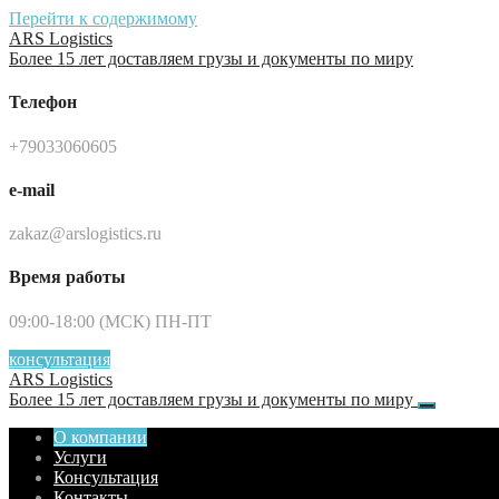
Перейти к содержимому
ARS Logistics
Более 15 лет доставляем грузы и документы по миру
Телефон
+79033060605
e-mail
zakaz@arslogistics.ru
Время работы
09:00-18:00 (МСК) ПН-ПТ
консультация
ARS Logistics
Более 15 лет доставляем грузы и документы по миру
О компании
Услуги
Консультация
Контакты